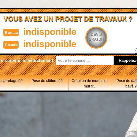
VOUS AVEZ UN PROJET DE TRAVAUX ?
indisponible
Bureau
DEVIS
GRATUIT
indisponible
Chantier
re rappelé immédiatement:
 carrelage 95
Pose de clôture 95
Création de murets et
Pose de dal
mur 95
pavé 9