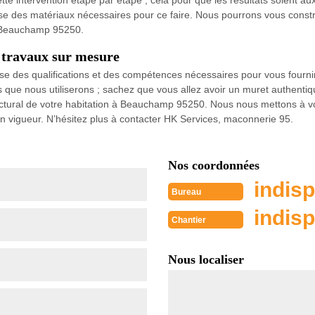
cette intervention étape par étape ; cela pour que les résultats soient a
se des matériaux nécessaires pour ce faire. Nous pourrons vous constr
de Beauchamp 95250.
 travaux sur mesure
e des qualifications et des compétences nécessaires pour vous fournir
 nous utiliserons ; sachez que vous allez avoir un muret authentique
ctural de votre habitation à Beauchamp 95250. Nous nous mettons à vot
en vigueur. N’hésitez plus à contacter HK Services, maconnerie 95.
Nos coordonnées
indisp
Bureau
indisp
Chantier
Nous localiser