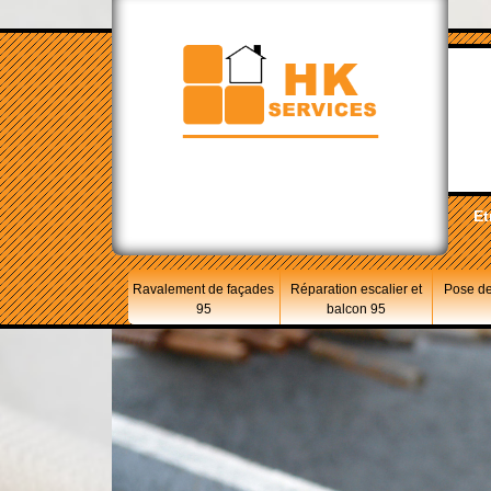
Et
Ravalement de façades
Réparation escalier et
Pose de
95
balcon 95