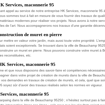
HK Services, maconnerie 95
aisant appel au service de notre entreprise HK Services, maconnerie 9
us sommes tout à fait en mesure de vous fournir des travaux de qualit
s matériaux modernes pour réaliser vos projets. Nous avons à notre ser
gles de l’art. Nous accompagnerons nos travaux d’une garantie décenn
onstruction de muret en pierre
our mettre en valeur votre jardin, mais aussi toute votre propriété. L’
tats soient exceptionnels. Se trouvant dans la ville de Beauchamp 95
onstruire un muret en pierre. Nous pouvons construire votre muret à 
es reconstituées, etc.
HK Services, maconnerie 95
t que nous disposons des savoir-faire et compétences nécessaires. N
gner dans votre projet de création de murets dans la ville de Beauch
os demandes en travaux de création de murets, et cela, quel que soit 
5 soyez sûr d’avoir des travaux réalisés selon les normes en vigueur.
Services, maconnerie 95
parpaing dans la ville de Beauchamp 95250 ; n’hésitez surtout pas à fa