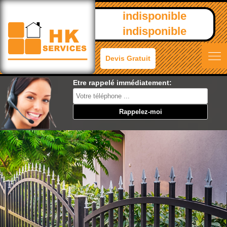
indisponible
indisponible
Devis Gratuit
Etre rappelé immédiatement: