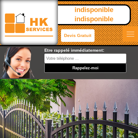
indisponible
indisponible
Devis Gratuit
Etre rappelé immédiatement: