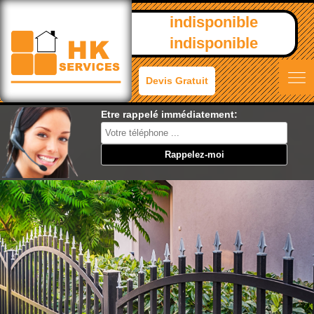
indisponible
indisponible
Devis Gratuit
Etre rappelé immédiatement: