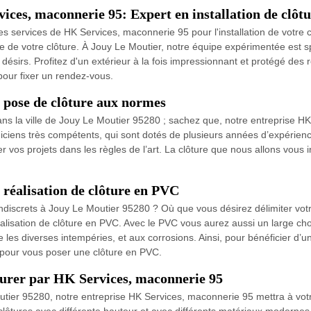
ces, maconnerie 95: Expert en installation de clôtu
es services de HK Services, maconnerie 95 pour l'installation de votre cl
se de votre clôture. À Jouy Le Moutier, notre équipe expérimentée est spé
s désirs. Profitez d'un extérieur à la fois impressionnant et protégé des r
pour fixer un rendez-vous.
 pose de clôture aux normes
ns la ville de Jouy Le Moutier 95280 ; sachez que, notre entreprise HK 
iciens très compétents, qui sont dotés de plusieurs années d’expérienc
ser vos projets dans les règles de l’art. La clôture que nous allons vous
réalisation de clôture en PVC
indiscrets à Jouy Le Moutier 95280 ? Où que vous désirez délimiter votre
isation de clôture en PVC. Avec le PVC vous aurez aussi un large choix
les diverses intempéries, et aux corrosions. Ainsi, pour bénéficier d’u
 pour vous poser une clôture en PVC.
surer par HK Services, maconnerie 95
utier 95280, notre entreprise HK Services, maconnerie 95 mettra à votr