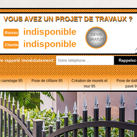
VOUS AVEZ UN PROJET DE TRAVAUX ?
indisponible
Bureau
DEVIS
GRATUIT
indisponible
Chantier
re rappelé immédiatement:
 carrelage 95
Pose de clôture 95
Création de murets et
Pose de dal
mur 95
pavé 9