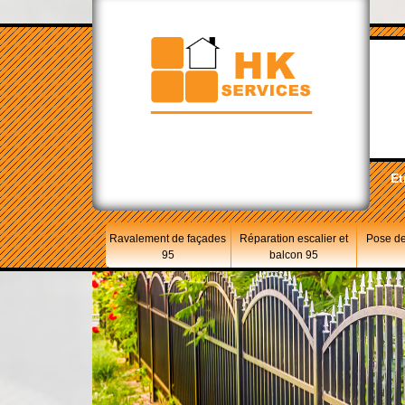
Et
Ravalement de façades
Réparation escalier et
Pose de
95
balcon 95