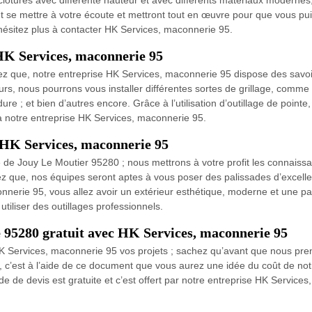
lôtures avec différente hauteur et avec différents matériaux modernes, 
 se mettre à votre écoute et mettront tout en œuvre pour que vous puiss
N’hésitez plus à contacter HK Services, maconnerie 95.
 HK Services, maconnerie 95
z que, notre entreprise HK Services, maconnerie 95 dispose des savoir
rs, nous pourrons vous installer différentes sortes de grillage, comme : 
ordure ; et bien d’autres encore. Grâce à l’utilisation d’outillage de poin
el à notre entreprise HK Services, maconnerie 95.
r HK Services, maconnerie 95
e de Jouy Le Moutier 95280 ; nous mettrons à votre profit les connaissa
ez que, nos équipes seront aptes à vous poser des palissades d’excellen
nnerie 95, vous allez avoir un extérieur esthétique, moderne et une pal
utiliser des outillages professionnels.
age 95280 gratuit avec HK Services, maconnerie 95
HK Services, maconnerie 95 vos projets ; sachez qu’avant que nous pren
’est à l’aide de ce document que vous aurez une idée du coût de notr
de de devis est gratuite et c’est offert par notre entreprise HK Servic