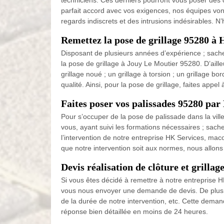
techniciens. Ces derniers pourront vous poser des c
parfait accord avec vos exigences, nos équipes vont
regards indiscrets et des intrusions indésirables. 
Remettez la pose de grillage 95280 à
Disposant de plusieurs années d’expérience ; sache
la pose de grillage à Jouy Le Moutier 95280. D’ailleu
grillage noué ; un grillage à torsion ; un grillage b
qualité. Ainsi, pour la pose de grillage, faites app
Faites poser vos palissades 95280 pa
Pour s’occuper de la pose de palissade dans la vill
vous, ayant suivi les formations nécessaires ; sach
l’intervention de notre entreprise HK Services, maco
que notre intervention soit aux normes, nous allons 
Devis réalisation de clôture et grill
Si vous êtes décidé à remettre à notre entreprise 
vous nous envoyer une demande de devis. De plus, c
de la durée de notre intervention, etc. Cette deman
réponse bien détaillée en moins de 24 heures.