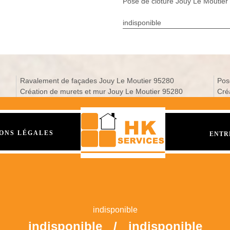
Pose de cloture Jouy Le Moutier
indisponible
Ravalement de façades Jouy Le Moutier 95280
Pos
Création de murets et mur Jouy Le Moutier 95280
Cré
ONS LÉGALES
ENTR
indisponible
indisponible
/
indisponible