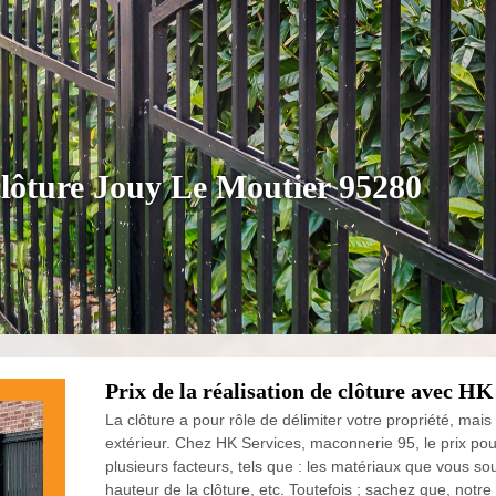
clôture Jouy Le Moutier 95280
Prix de la réalisation de clôture avec H
La clôture a pour rôle de délimiter votre propriété, mai
extérieur. Chez HK Services, maconnerie 95, le prix pou
plusieurs facteurs, tels que : les matériaux que vous sou
hauteur de la clôture, etc. Toutefois ; sachez que, not