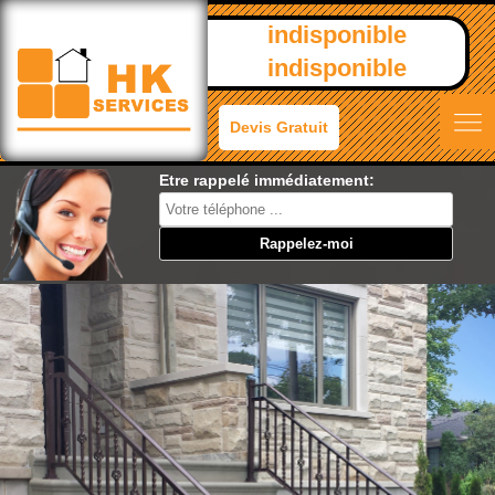
indisponible
indisponible
Devis Gratuit
Etre rappelé immédiatement: