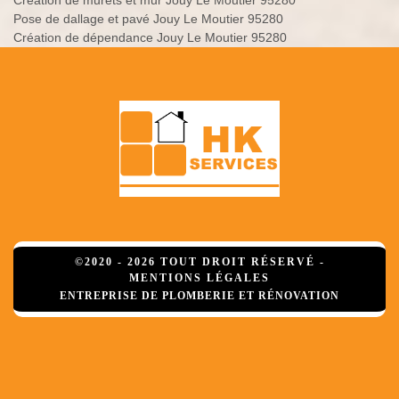
Création de murets et mur Jouy Le Moutier 95280
Pose de dallage et pavé Jouy Le Moutier 95280
Création de dépendance Jouy Le Moutier 95280
©2020 - 2026 TOUT DROIT RÉSERVÉ -
MENTIONS LÉGALES
ENTREPRISE DE PLOMBERIE ET RÉNOVATION