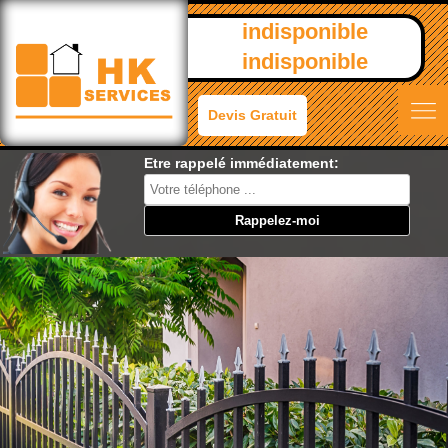
indisponible
indisponible
Devis Gratuit
Etre rappelé immédiatement: