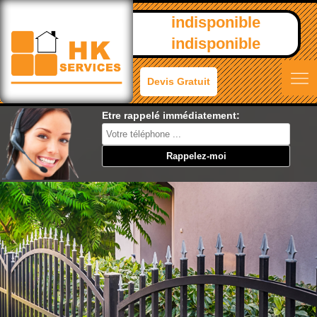
indisponible
indisponible
Devis Gratuit
Etre rappelé immédiatement: