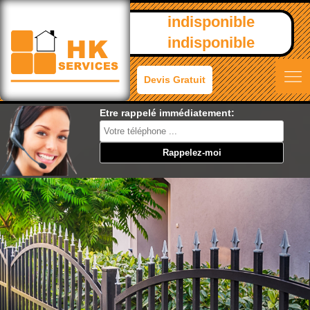
indisponible
indisponible
Devis Gratuit
Etre rappelé immédiatement: