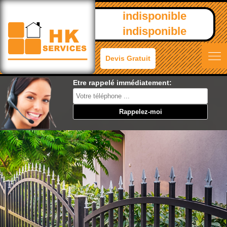
indisponible
indisponible
Devis Gratuit
Etre rappelé immédiatement: