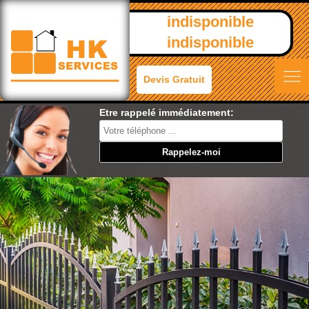
indisponible
indisponible
Devis Gratuit
Etre rappelé immédiatement: