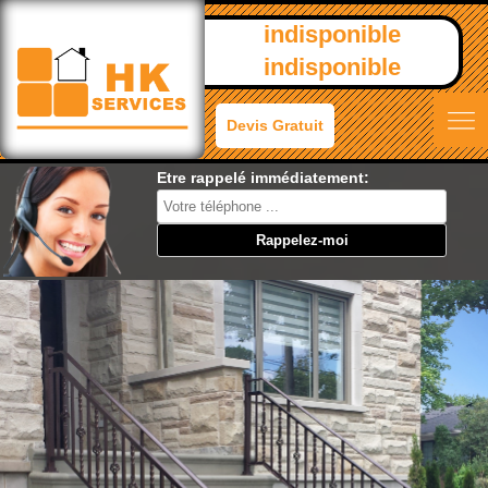
indisponible
indisponible
Devis Gratuit
Etre rappelé immédiatement: