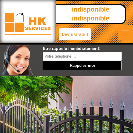
indisponible
indisponible
Devis Gratuit
Etre rappelé immédiatement: