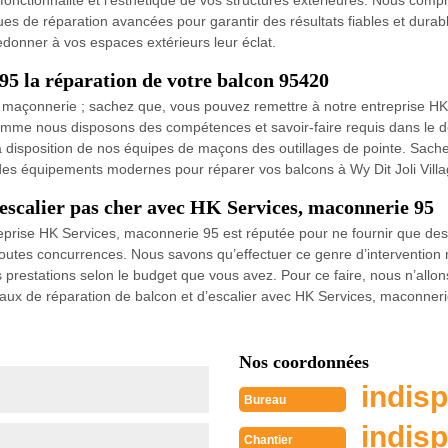
onctionnalité et l'esthétique de vos structures extérieures. Nous compr
iques de réparation avancées pour garantir des résultats fiables et dura
donner à vos espaces extérieurs leur éclat.
5 la réparation de votre balcon 95420
 maçonnerie ; sachez que, vous pouvez remettre à notre entreprise HK
 Comme nous disposons des compétences et savoir-faire requis dans le
 la disposition de nos équipes de maçons des outillages de pointe. Sac
et des équipements modernes pour réparer vos balcons à Wy Dit Joli Villa
’escalier pas cher avec HK Services, maconnerie 95
treprise HK Services, maconnerie 95 est réputée pour ne fournir que des
nt toutes concurrences. Nous savons qu’effectuer ce genre d’interventio
prestations selon le budget que vous avez. Pour ce faire, nous n’allons 
ravaux de réparation de balcon et d’escalier avec HK Services, maconneri
Nos coordonnées
indisp
Bureau
indisp
Chantier