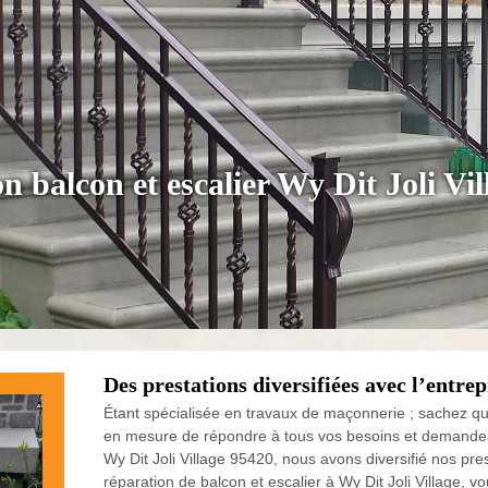
n balcon et escalier Wy Dit Joli Vi
Des prestations diversifiées avec l’entr
Étant spécialisée en travaux de maçonnerie ; sachez qu
en mesure de répondre à tous vos besoins et demandes. D’
Wy Dit Joli Village 95420, nous avons diversifié nos pres
réparation de balcon et escalier à Wy Dit Joli Village, v