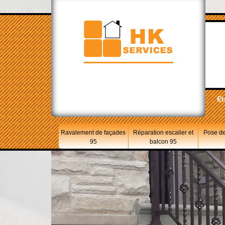
Et
Ravalement de façades
Réparation escalier et
Pose de
95
balcon 95