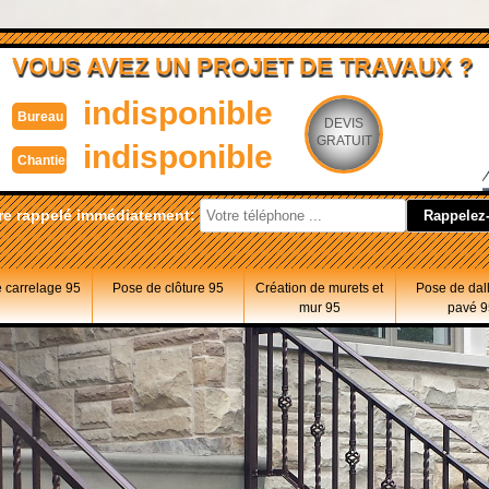
VOUS AVEZ UN PROJET DE TRAVAUX ?
indisponible
Bureau
DEVIS
GRATUIT
indisponible
Chantier
re rappelé immédiatement:
 carrelage 95
Pose de clôture 95
Création de murets et
Pose de dal
mur 95
pavé 9