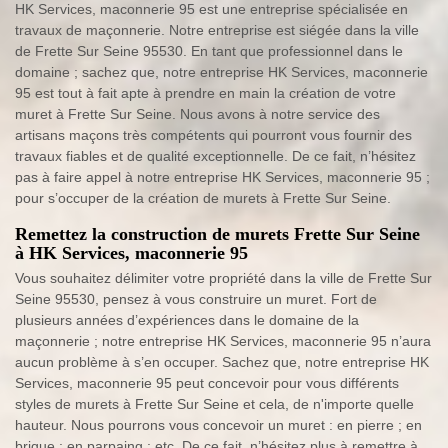
HK Services, maconnerie 95 est une entreprise spécialisée en
travaux de maçonnerie. Notre entreprise est siégée dans la ville
de Frette Sur Seine 95530. En tant que professionnel dans le
domaine ; sachez que, notre entreprise HK Services, maconnerie
95 est tout à fait apte à prendre en main la création de votre
muret à Frette Sur Seine. Nous avons à notre service des
artisans maçons très compétents qui pourront vous fournir des
travaux fiables et de qualité exceptionnelle. De ce fait, n’hésitez
pas à faire appel à notre entreprise HK Services, maconnerie 95 ;
pour s’occuper de la création de murets à Frette Sur Seine.
Remettez la construction de murets Frette Sur Seine
à HK Services, maconnerie 95
Vous souhaitez délimiter votre propriété dans la ville de Frette Sur
Seine 95530, pensez à vous construire un muret. Fort de
plusieurs années d’expériences dans le domaine de la
maçonnerie ; notre entreprise HK Services, maconnerie 95 n’aura
aucun problème à s’en occuper. Sachez que, notre entreprise HK
Services, maconnerie 95 peut concevoir pour vous différents
styles de murets à Frette Sur Seine et cela, de n'importe quelle
hauteur. Nous pourrons vous concevoir un muret : en pierre ; en
brique ; en parpaing ; etc. De ce fait, n’hésitez plus à remettre à