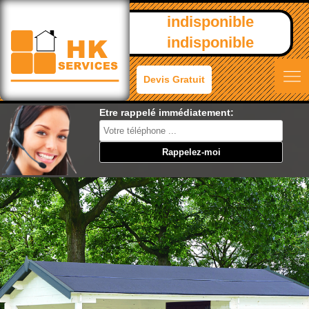
indisponible
indisponible
Devis Gratuit
Etre rappelé immédiatement: