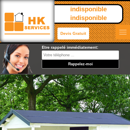
indisponible
indisponible
Devis Gratuit
Etre rappelé immédiatement: