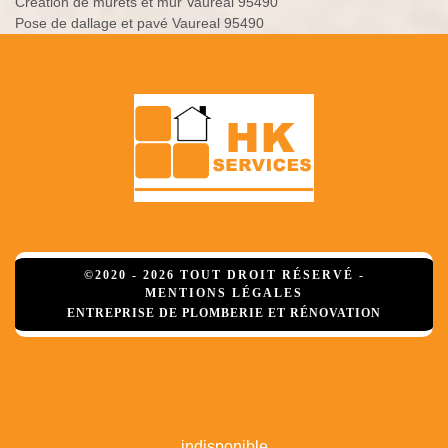
Création de murets et mur Vaureal 95490
Pose de dallage et pavé Vaureal 95490
©2020 - 2026 TOUT DROIT RÉSERVÉ -
MENTIONS LÉGALES
ENTREPRISE DE PLOMBERIE ET RÉNOVATION
indisponible