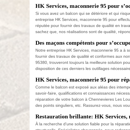
HK Services, maconnerie 95 pour s’oc
Si vous avez un balcon qui se détériore et qui ris
entreprise HK Services, maconnerie 95 pour effectue
réputée pour fournir des travaux de qualité en tra
sachez que, nos réalisations sont de qualité, répon
Des maçons compétents pour s’occupe
Notre entreprise HK Services, maconnerie 95 a à s
fournir des travaux de qualité et conformes aux n
95380, trouveront toujours la meilleure solution p
disposition de ces derniers les outillages nécessair
HK Services, maconnerie 95 pour rép
Comme le balcon est exposé aux aléas des intempérie
savoir-faire, qualifications et connaissances néce
réparation de votre balcon à Chennevieres Les Louv
des points singuliers, etc. Rassurez-vous, nous vous
Restauration brillante: HK Services, 
À la recherche d'une solution fiable pour la réparat