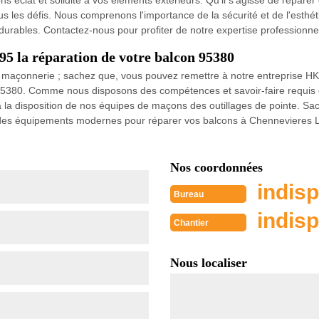
s éclat et solidité à vos éléments extérieurs. Qu'il s'agisse de réparer
ous les défis. Nous comprenons l'importance de la sécurité et de l'esth
urables. Contactez-nous pour profiter de notre expertise professionnel
5 la réparation de votre balcon 95380
 maçonnerie ; sachez que, vous pouvez remettre à notre entreprise HK
 95380. Comme nous disposons des compétences et savoir-faire requis
 à la disposition de nos équipes de maçons des outillages de pointe. S
) et des équipements modernes pour réparer vos balcons à Chennevieres 
Nos coordonnées
indisp
Bureau
indisp
Chantier
Nous localiser