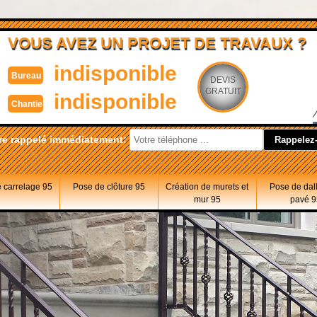
VOUS AVEZ UN PROJET DE TRAVAUX ?
indisponible
Bureau
DEVIS
GRATUIT
indisponible
Chantier
re rappelé immédiatement:
 carrelage 95
Pose de clôture 95
Création de murets et
Pose de dal
mur 95
pavé 9