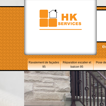
Et
Ravalement de façades
Réparation escalier et
Pose de
95
balcon 95