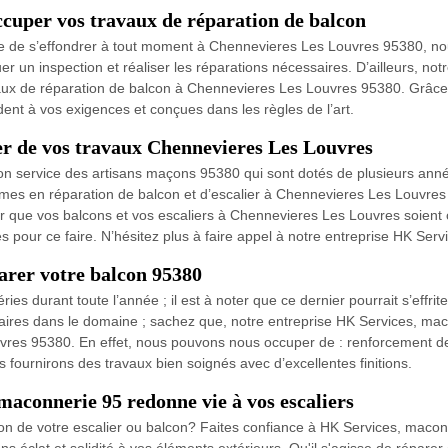
cuper vos travaux de réparation de balcon
que de s’effondrer à tout moment à Chennevieres Les Louvres 95380, nou
r un inspection et réaliser les réparations nécessaires. D’ailleurs, no
vaux de réparation de balcon à Chennevieres Les Louvres 95380. Grâce a
dent à vos exigences et conçues dans les règles de l’art.
r de vos travaux Chennevieres Les Louvres
on service des artisans maçons 95380 qui sont dotés de plusieurs ann
ormes en réparation de balcon et d’escalier à Chennevieres Les Louvr
our que vos balcons et vos escaliers à Chennevieres Les Louvres soient
es pour ce faire. N’hésitez plus à faire appel à notre entreprise HK Ser
arer votre balcon 95380
s durant toute l’année ; il est à noter que ce dernier pourrait s’effri
ssaires dans le domaine ; sachez que, notre entreprise HK Services, ma
res 95380. En effet, nous pouvons nous occuper de : renforcement des 
 fournirons des travaux bien soignés avec d’excellentes finitions.
maconnerie 95 redonne vie à vos escaliers
ion de votre escalier ou balcon? Faites confiance à HK Services, maconn