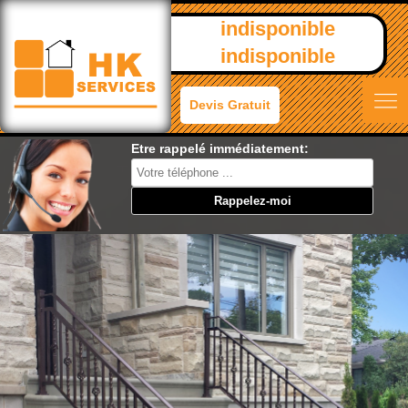
indisponible
indisponible
Devis Gratuit
Etre rappelé immédiatement: