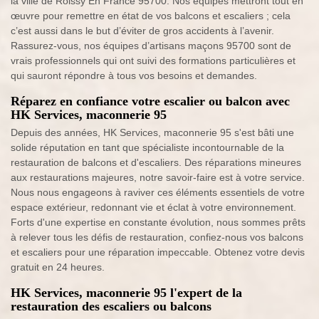
la ville de Roissy En France 95700. Nos équipes mettront tout en
œuvre pour remettre en état de vos balcons et escaliers ; cela
c’est aussi dans le but d’éviter de gros accidents à l’avenir.
Rassurez-vous, nos équipes d’artisans maçons 95700 sont de
vrais professionnels qui ont suivi des formations particulières et
qui sauront répondre à tous vos besoins et demandes.
Réparez en confiance votre escalier ou balcon avec
HK Services, maconnerie 95
Depuis des années, HK Services, maconnerie 95 s'est bâti une
solide réputation en tant que spécialiste incontournable de la
restauration de balcons et d'escaliers. Des réparations mineures
aux restaurations majeures, notre savoir-faire est à votre service.
Nous nous engageons à raviver ces éléments essentiels de votre
espace extérieur, redonnant vie et éclat à votre environnement.
Forts d'une expertise en constante évolution, nous sommes prêts
à relever tous les défis de restauration, confiez-nous vos balcons
et escaliers pour une réparation impeccable. Obtenez votre devis
gratuit en 24 heures.
HK Services, maconnerie 95 l'expert de la
restauration des escaliers ou balcons