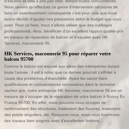
d’escalier et cela à prix pas cher, défiant toutes concurrences.
Nous savons qu’effectuer ce genre d’intervention nécessite de
faire un investissement conséquente c’est pour cela que nous
avons décidé d’ajuster nos prestations selon le budget que vous
avez. Pour ce faire, nous n’allons utiliser que des outillages
professionnels. Ainsi, bénéficier d’un excellent rapport qualité-prix
en travaux de réparation de balcon et d’escalier avec HK
Services, maconnerie 95.
HK Services, maconnerie 95 pour réparer votre
balcon 95700
Comme le balcon est exposé aux aléas des intempéries durant
toute l’année ; il est à noter que ce dernier pourrait s’effriter à
cause des problèmes d’étanchéité. Ayant les savoir-faire,
qualifications et connaissances nécessaires dans le domaine ;
sachez que, notre entreprise HK Services, maconnerie 95 est en
mesure de s’occuper de la réparation de votre balcon à Roissy En
France 95700. En effet, nous pouvons nous occuper de :
renforcement des structures, traitement des fissures, traitement
des points singuliers, etc. Rassurez-vous, nous vous fournirons
des travaux bien soignés avec d’excellentes finitions.