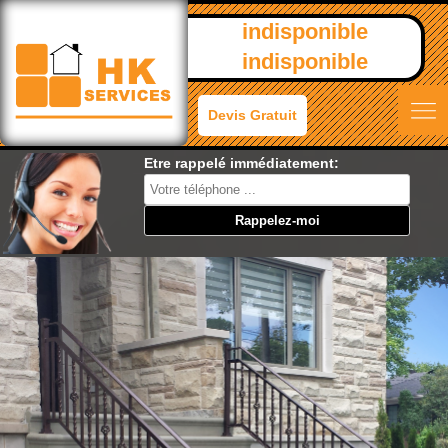
indisponible
indisponible
Devis Gratuit
Etre rappelé immédiatement: