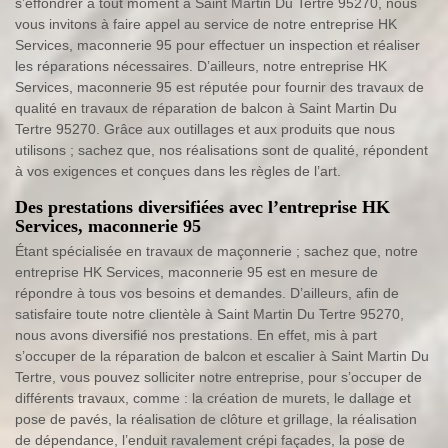
s’effondrer à tout moment à Saint Martin Du Tertre 95270, nous
vous invitons à faire appel au service de notre entreprise HK
Services, maconnerie 95 pour effectuer un inspection et réaliser
les réparations nécessaires. D’ailleurs, notre entreprise HK
Services, maconnerie 95 est réputée pour fournir des travaux de
qualité en travaux de réparation de balcon à Saint Martin Du
Tertre 95270. Grâce aux outillages et aux produits que nous
utilisons ; sachez que, nos réalisations sont de qualité, répondent
à vos exigences et conçues dans les règles de l’art.
Des prestations diversifiées avec l’entreprise HK
Services, maconnerie 95
Étant spécialisée en travaux de maçonnerie ; sachez que, notre
entreprise HK Services, maconnerie 95 est en mesure de
répondre à tous vos besoins et demandes. D’ailleurs, afin de
satisfaire toute notre clientèle à Saint Martin Du Tertre 95270,
nous avons diversifié nos prestations. En effet, mis à part
s’occuper de la réparation de balcon et escalier à Saint Martin Du
Tertre, vous pouvez solliciter notre entreprise, pour s’occuper de
différents travaux, comme : la création de murets, le dallage et
pose de pavés, la réalisation de clôture et grillage, la réalisation
de dépendance, l’enduit ravalement crépi façades, la pose de