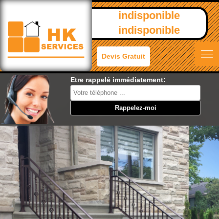
indisponible
indisponible
Devis Gratuit
Etre rappelé immédiatement: