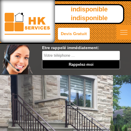
indisponible
indisponible
Devis Gratuit
Etre rappelé immédiatement: