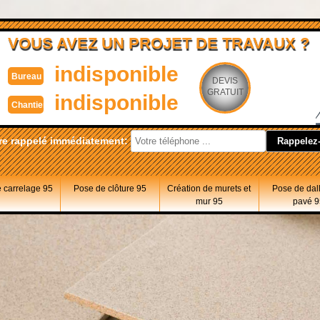
VOUS AVEZ UN PROJET DE TRAVAUX ?
indisponible
Bureau
DEVIS
GRATUIT
indisponible
Chantier
re rappelé immédiatement:
 carrelage 95
Pose de clôture 95
Création de murets et
Pose de dal
mur 95
pavé 9