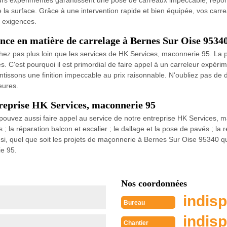
urs expérimentés garantissent une pose de carreaux impeccable, répon
 la surface. Grâce à une intervention rapide et bien équipée, vos carre
s exigences.
ence en matière de carrelage à Bernes Sur Oise 9534
hez pas plus loin que les services de HK Services, maconnerie 95. La
. C'est pourquoi il est primordial de faire appel à un carreleur expérim
ntissons une finition impeccable au prix raisonnable. N'oubliez pas d
eures.
treprise HK Services, maconnerie 95
 pouvez aussi faire appel au service de notre entreprise HK Services, 
; la réparation balcon et escalier ; le dallage et la pose de pavés ; la ré
si, quel que soit les projets de maçonnerie à Bernes Sur Oise 95340 que
ie 95.
Nos coordonnées
indisp
Bureau
indisp
Chantier