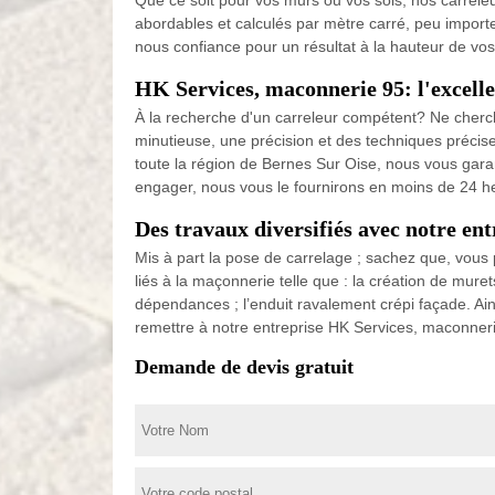
Que ce soit pour vos murs ou vos sols, nos carrele
abordables et calculés par mètre carré, peu importe
nous confiance pour un résultat à la hauteur de vo
HK Services, maconnerie 95: l'excell
À la recherche d'un carreleur compétent? Ne cherc
minutieuse, une précision et des techniques précises
toute la région de Bernes Sur Oise, nous vous gara
engager, nous vous le fournirons en moins de 24 h
Des travaux diversifiés avec notre en
Mis à part la pose de carrelage ; sachez que, vous
liés à la maçonnerie telle que : la création de murets 
dépendances ; l’enduit ravalement crépi façade. Ain
remettre à notre entreprise HK Services, maconner
Demande de devis gratuit