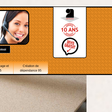
lage et
Création de
5
dépendance 95