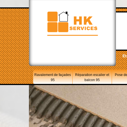
Et
Ravalement de façades
Réparation escalier et
Pose de
95
balcon 95