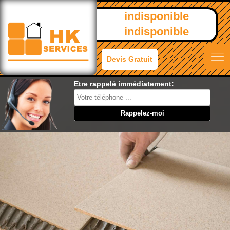
indisponible
indisponible
Devis Gratuit
Etre rappelé immédiatement: