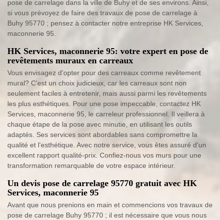
pose de carrelage dans la ville de Buhy et de ses environs. Ainsi,
si vous prévoyez de faire des travaux de pose de carrelage à
Buhy 95770 ; pensez à contacter notre entreprise HK Services,
maconnerie 95.
HK Services, maconnerie 95: votre expert en pose de
revêtements muraux en carreaux
Vous envisagez d'opter pour des carreaux comme revêtement
mural? C'est un choix judicieux, car les carreaux sont non
seulement faciles à entretenir, mais aussi parmi les revêtements
les plus esthétiques. Pour une pose impeccable, contactez HK
Services, maconnerie 95, le carreleur professionnel. Il veillera à
chaque étape de la pose avec minutie, en utilisant les outils
adaptés. Ses services sont abordables sans compromettre la
qualité et l'esthétique. Avec notre service, vous êtes assuré d'un
excellent rapport qualité-prix. Confiez-nous vos murs pour une
transformation remarquable de votre espace intérieur.
Un devis pose de carrelage 95770 gratuit avec HK
Services, maconnerie 95
Avant que nous prenions en main et commencions vos travaux de
pose de carrelage Buhy 95770 ; il est nécessaire que vous nous