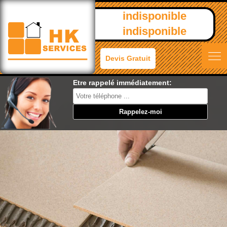
indisponible
indisponible
Devis Gratuit
Etre rappelé immédiatement: