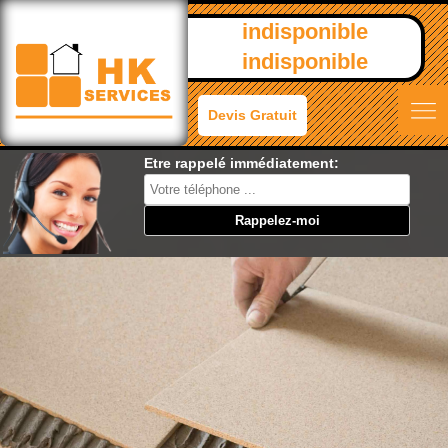
indisponible
indisponible
Devis Gratuit
Etre rappelé immédiatement: