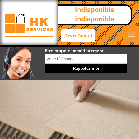
indisponible
indisponible
Devis Gratuit
Etre rappelé immédiatement: