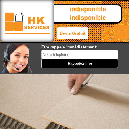
indisponible
indisponible
Devis Gratuit
Etre rappelé immédiatement: