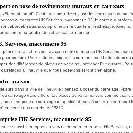
xpert en pose de revêtements muraux en carreaux
êtement mural? C'est un choix judicieux, car les carreaux sont non seu
peccable, contactez HK Services, maconnerie 95, le carreleur professio
es sont abordables sans compromettre la qualité et l'esthétique. Avec no
formation remarquable de votre espace intérieur.
HK Services, maconnerie 95
e ; pensez à remettre vos travaux à notre entreprise HK Services, mac
pour ce faire. Pour cette technique, les carreaux sont battus dans un mo
per des différences de niveau de votre sol, rattraper l’irrégularité. Pou
s carrelages à Theuville que nous poserons seront bien aligné.
votre maison
térieurs dans la ville de Theuville ; pensez à poser du carrelage. Not
du carrelage dans différentes pièces de votre maison, comme : salle de
nsi, pour une pose de carrelage de qualité et réalisé selon les normes 
pétences de nos carreleurs 95810.
treprise HK Services, maconnerie 95
 pouvez aussi faire appel au service de notre entreprise HK Services, 