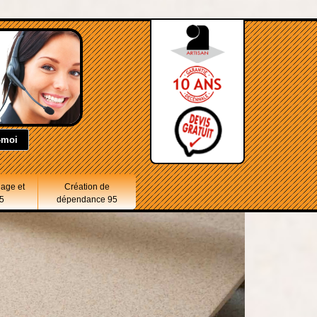
lage et
Création de
5
dépendance 95