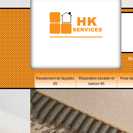
Et
Ravalement de façades
Réparation escalier et
Pose de
95
balcon 95