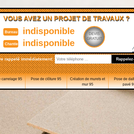
VOUS AVEZ UN PROJET DE TRAVAUX ?
indisponible
Bureau
DEVIS
GRATUIT
indisponible
Chantier
re rappelé immédiatement:
 carrelage 95
Pose de clôture 95
Création de murets et
Pose de dal
mur 95
pavé 9