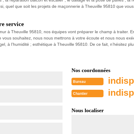
; la réparation balcon et escalier ; le dallage et la pose de pavés ; la ré
si, quel que soit les projets de maçonnerie à Theuville 95810 que vous s
re service
ur à Theuville 95810, nos équipes vont préparer le champ à traiter. En e
ue vous souhaitez, nous nous mettrons à votre écoute et nous nous ex
gel, à l’humidité ; esthétique à Theuville 95810. De ce fait, n’hésitez 
Nos coordonnées
indisp
Bureau
indisp
Chantier
Nous localiser