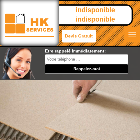
indisponible
indisponible
Devis Gratuit
Etre rappelé immédiatement: