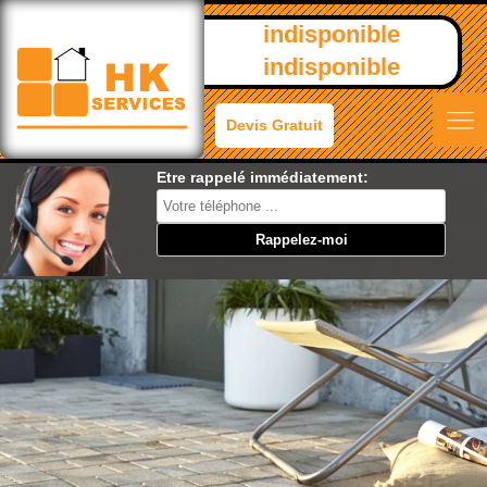
indisponible
indisponible
Devis Gratuit
Etre rappelé immédiatement: