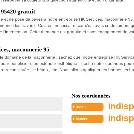
 retrouver sa couleur d’origine, son authenticité et son originalité.
 95420 gratuit
age et de pose de pavés à notre entreprise HK Services, maconnerie 95 
mence les travaux. Cela est nécessaire, car c’est avec ce document q
 de l’intervention. Cette demande est gratuite et sans engagement de v
ices, maconnerie 95
e domaine de la maçonnerie ; sachez que, notre entreprise HK Services
 pour bénéficier d’un extérieur esthétique ; il est à noter que nous pour
ierre reconstituée ; le béton ; etc. Nous allons appliquer les bonnes tec
Nos coordonnées
indisp
Bureau
indisp
Chantier