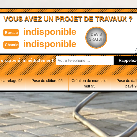
VOUS AVEZ UN PROJET DE TRAVAUX ?
indisponible
Bureau
DEVIS
GRATUIT
indisponible
Chantier
re rappelé immédiatement:
 carrelage 95
Pose de clôture 95
Création de murets et
Pose de dal
mur 95
pavé 9