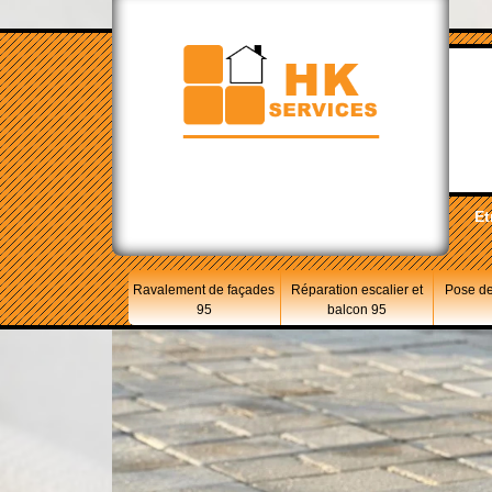
Et
Ravalement de façades
Réparation escalier et
Pose de
95
balcon 95