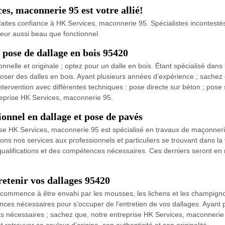
es, maconnerie 95 est votre allié!
faites confiance à HK Services, maconnerie 95. Spécialistes incontesté
ieur aussi beau que fonctionnel.
pose de dallage en bois 95420
nnelle et originale ; optez pour un dalle en bois. Étant spécialisé dan
er des dalles en bois. Ayant plusieurs années d’expérience ; sachez qu
ervention avec différentes techniques : pose directe sur béton ; pose su
treprise HK Services, maconnerie 95.
onnel en dallage et pose de pavés
reprise HK Services, maconnerie 95 est spécialisé en travaux de maçon
s nos services aux professionnels et particuliers se trouvant dans la v
qualifications et des compétences nécessaires. Ces derniers seront en
etenir vos dallages 95420
 commence à être envahi par les mousses, les lichens et les champigno
ces nécessaires pour s’occuper de l’entretien de vos dallages. Ayant
duits nécessaires ; sachez que, notre entreprise HK Services, maconnerie