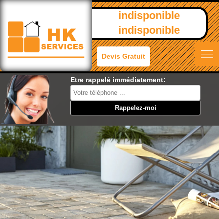
indisponible
indisponible
Devis Gratuit
Etre rappelé immédiatement: