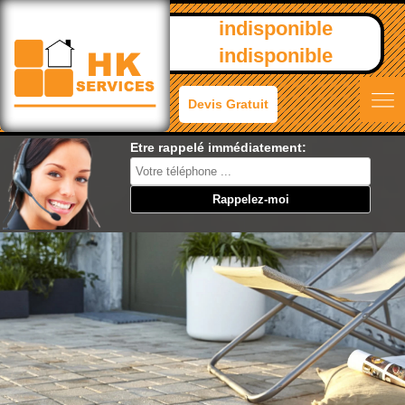
indisponible
indisponible
Devis Gratuit
Etre rappelé immédiatement: