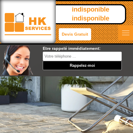
indisponible
indisponible
Devis Gratuit
Etre rappelé immédiatement: