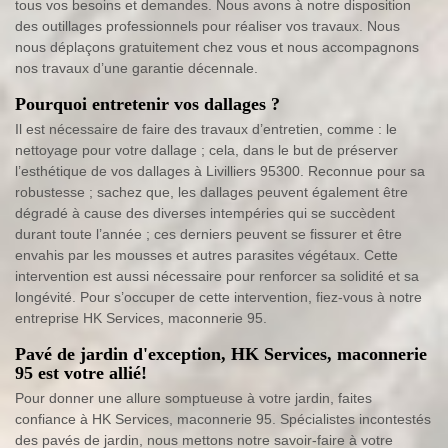
tous vos besoins et demandes. Nous avons à notre disposition
des outillages professionnels pour réaliser vos travaux. Nous
nous déplaçons gratuitement chez vous et nous accompagnons
nos travaux d’une garantie décennale.
Pourquoi entretenir vos dallages ?
Il est nécessaire de faire des travaux d’entretien, comme : le
nettoyage pour votre dallage ; cela, dans le but de préserver
l’esthétique de vos dallages à Livilliers 95300. Reconnue pour sa
robustesse ; sachez que, les dallages peuvent également être
dégradé à cause des diverses intempéries qui se succèdent
durant toute l’année ; ces derniers peuvent se fissurer et être
envahis par les mousses et autres parasites végétaux. Cette
intervention est aussi nécessaire pour renforcer sa solidité et sa
longévité. Pour s’occuper de cette intervention, fiez-vous à notre
entreprise HK Services, maconnerie 95.
Pavé de jardin d'exception, HK Services, maconnerie
95 est votre allié!
Pour donner une allure somptueuse à votre jardin, faites
confiance à HK Services, maconnerie 95. Spécialistes incontestés
des pavés de jardin, nous mettons notre savoir-faire à votre