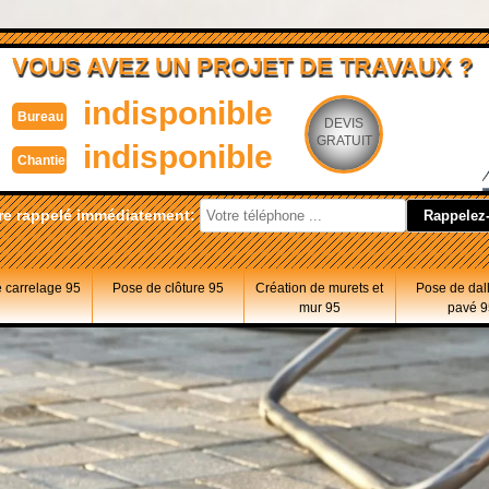
VOUS AVEZ UN PROJET DE TRAVAUX ?
indisponible
Bureau
DEVIS
GRATUIT
indisponible
Chantier
re rappelé immédiatement:
 carrelage 95
Pose de clôture 95
Création de murets et
Pose de dal
mur 95
pavé 9