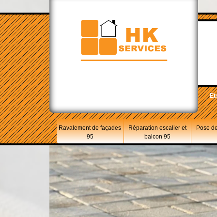
Et
Ravalement de façades
Réparation escalier et
Pose de
95
balcon 95