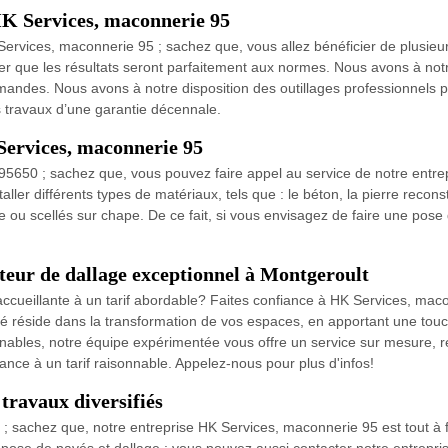
HK Services, maconnerie 95
K Services, maconnerie 95 ; sachez que, vous allez bénéficier de plu
r que les résultats seront parfaitement aux normes. Nous avons à not
mandes. Nous avons à notre disposition des outillages professionnels 
travaux d’une garantie décennale.
Services, maconnerie 95
t 95650 ; sachez que, vous pouvez faire appel au service de notre ent
ller différents types de matériaux, tels que : le béton, la pierre recons
ble ou scellés sur chape. De ce fait, si vous envisagez de faire une pos
teur de dallage exceptionnel à Montgeroult
ccueillante à un tarif abordable? Faites confiance à HK Services, maco
lité réside dans la transformation de vos espaces, en apportant une touch
nnables, notre équipe expérimentée vous offre un service sur mesure, 
ance à un tarif raisonnable. Appelez-nous pour plus d'infos!
travaux diversifiés
; sachez que, notre entreprise HK Services, maconnerie 95 est tout à f