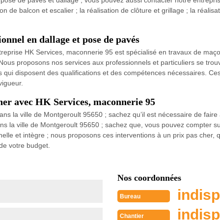
a pose de pavés et dallage ; vous pouvez aussi contacter notre entrep
on de balcon et escalier ; la réalisation de clôture et grillage ; la réal
onnel en dallage et pose de pavés
 entreprise HK Services, maconnerie 95 est spécialisé en travaux de m
us proposons nos services aux professionnels et particuliers se trouva
s qui disposent des qualifications et des compétences nécessaires. Ce
vigueur.
cher avec HK Services, maconnerie 95
s la ville de Montgeroult 95650 ; sachez qu’il est nécessaire de faire 
ans la ville de Montgeroult 95650 ; sachez que, vous pouvez compter s
elle et intègre ; nous proposons ces interventions à un prix pas cher, 
de votre budget.
Nos coordonnées
indisp
Bureau
indisp
Chantier