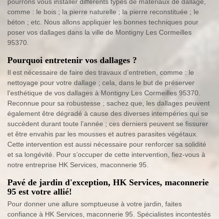
pourrons vous installer différents types de matériaux de dallage,
comme : le bois ; la pierre naturelle ; la pierre reconstituée ; le
béton ; etc. Nous allons appliquer les bonnes techniques pour
poser vos dallages dans la ville de Montigny Les Cormeilles
95370.
Pourquoi entretenir vos dallages ?
Il est nécessaire de faire des travaux d’entretien, comme : le
nettoyage pour votre dallage ; cela, dans le but de préserver
l’esthétique de vos dallages à Montigny Les Cormeilles 95370.
Reconnue pour sa robustesse ; sachez que, les dallages peuvent
également être dégradé à cause des diverses intempéries qui se
succèdent durant toute l’année ; ces derniers peuvent se fissurer
et être envahis par les mousses et autres parasites végétaux.
Cette intervention est aussi nécessaire pour renforcer sa solidité
et sa longévité. Pour s’occuper de cette intervention, fiez-vous à
notre entreprise HK Services, maconnerie 95.
Pavé de jardin d'exception, HK Services, maconnerie
95 est votre allié!
Pour donner une allure somptueuse à votre jardin, faites
confiance à HK Services, maconnerie 95. Spécialistes incontestés