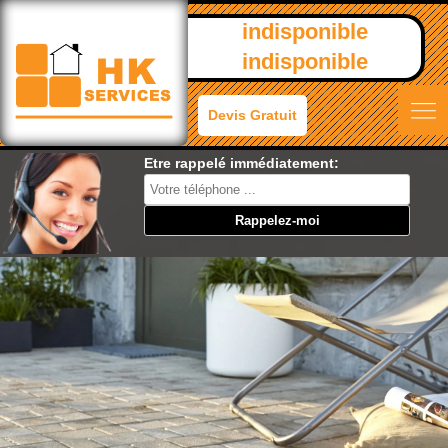
indisponible
indisponible
Devis Gratuit
Etre rappelé immédiatement: