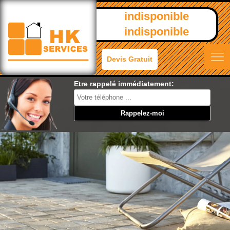
indisponible
indisponible
Devis Gratuit
Etre rappelé immédiatement: