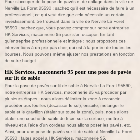
Pour s’occuper de la pose de pavés et de dallage dans la ville de
Nerville La Foret 95590 ; sachez qu’il est nécessaire de faire à un
professionnel ; ce qui veut dire que cela nécessite un certain
investissement. Se trouvant dans la ville de Nerville La Foret
95590 ; sachez que, vous pouvez compter sur notre entreprise
HK Services, maconnerie 95 pour s’en occuper. En tant
qu’entreprise professionnelle et intègre ; nous proposons ces
interventions à un prix pas cher, qui est à la portée de toutes les
bourses. Nous pouvons même ajuster nos prestations en fonction
de votre budget.
HK Services, maconnerie 95 pour une pose de pavés
sur lit de sable
Pour la pose de pavés sur lit de sable à Nerville La Foret 95590,
notre entreprise HK Services, maconnerie 95 va procéder par
plusieurs étapes : nous allons délimiter la zone à recouvrir,
procéder aux fouilles (décaisser le sol), ensuite, mélanger le
sable et le gravillon (étaler sur toute la zone), puis, nous allons
étaler une couche de sable de 5 cm sur la surface, mettre à
niveau et à l’aide d’un cordeau nous allons poser les pavés, etc.
Ainsi, pour une pose de pavés sur lit de sable à Nerville La Foret
95590 ; faites appel à HK Services, maconnerie 95.