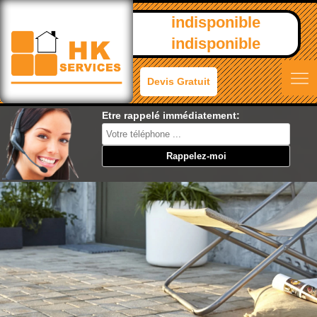
indisponible
indisponible
Devis Gratuit
Etre rappelé immédiatement: