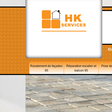
Et
Ravalement de façades
Réparation escalier et
Pose de
95
balcon 95