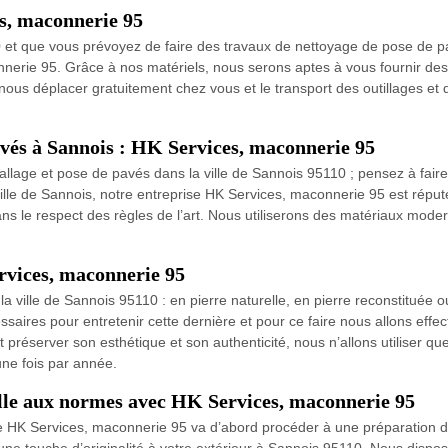
s, maconnerie 95
 et que vous prévoyez de faire des travaux de nettoyage de pose de pavé
nnerie 95. Grâce à nos matériels, nous serons aptes à vous fournir des
s nous déplacer gratuitement chez vous et le transport des outillages et
pavés à Sannois : HK Services, maconnerie 95
llage et pose de pavés dans la ville de Sannois 95110 ; pensez à faire
ille de Sannois, notre entreprise HK Services, maconnerie 95 est réputé
ns le respect des règles de l’art. Nous utiliserons des matériaux modern
rvices, maconnerie 95
a ville de Sannois 95110 : en pierre naturelle, en pierre reconstituée
saires pour entretenir cette dernière et pour ce faire nous allons ef
t préserver son esthétique et son authenticité, nous n’allons utiliser q
une fois par année.
relle aux normes avec HK Services, maconnerie 95
ise HK Services, maconnerie 95 va d’abord procéder à une préparation du 