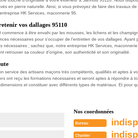
 une touche d’originalité à votre extérieur à Sannois 95110. Nous disp
és en pierre naturelle. Ainsi, si vous prévoyez de faire des travaux de 
e entreprise HK Services, maconnerie 95.
etenir vos dallages 95110
 commence à être envahi par les mousses, les lichens et les champign
ces nécessaires pour s’occuper de l’entretien de vos dallages. Ayant
duits nécessaires ; sachez que, notre entreprise HK Services, maconnerie
 retrouver sa couleur d’origine, son authenticité et son originalité.
oute
 service des artisans maçons très compétents, qualifiés et aptes à vou
rs ont reçu les formations nécessaires et seront aptes à répondre à to
 dimensions et constituer avec différents types de matériaux. Et pour q
Nos coordonnées
indisp
Bureau
indisp
Chantier