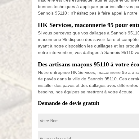
naturelle est très esthétique, authentique et donne
bonnes techniques à appliquer pour installer vos pav
Sannois 95110 ; n’hésitez pas à faire appel à notr
HK Services, maconnerie 95 pour entr
Si vous percevez que vos dallages à Sannois 95110
maconnerie 95 dispose des savoir-faire et compéten
ayant à notre disposition les outillages et les pro
notre intervention, vos dallages à Sannois 95110 vont
Des artisans maçons 95110 à votre éc
Notre entreprise HK Services, maconnerie 95 a à son
de pavés dans la ville de Sannois 95110. Ces dernie
installer des pavés et des dallages avec différentes
besoins, nos équipes se mettront à votre écoute.
Demande de devis gratuit