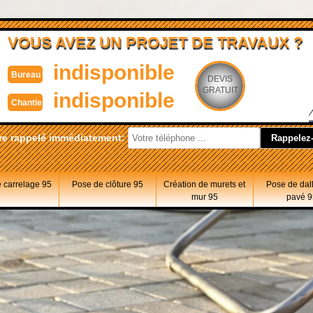
VOUS AVEZ UN PROJET DE TRAVAUX ?
indisponible
Bureau
DEVIS
GRATUIT
indisponible
Chantier
re rappelé immédiatement:
 carrelage 95
Pose de clôture 95
Création de murets et
Pose de dal
mur 95
pavé 9