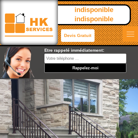
indisponible
indisponible
Devis Gratuit
Etre rappelé immédiatement: