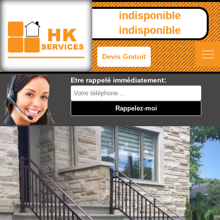
indisponible
indisponible
Devis Gratuit
Etre rappelé immédiatement: