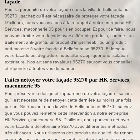
façade
Pour la pérennité de votre façade dans la ville de Bellefontaine
95270 ; sachez qu’il est nécessaire de protéger votre façade.
D’ailleurs, nous vous invitons à faire appel à notre entreprise HK
Services, maconnerie 95 pour s’en occuper. Et pour ce faire, nous
pouvons traiter votre façade avec différents produits, comme : un
traitement anti-graffiti, un produit d’imperméabilité, un produit
anti-mousse à votre façade à Bellefontaine 95270. Et lorsque
votre façade est dégradée, nous allons appliquer une isolation
extérieure. Nos artisans ravaleurs 95270 sauront vous conseiller
et répondre à toutes vos demandes.
Faites nettoyer votre façade 95270 par HK Services,
maconnerie 95
Pour préserver le design et l’apparence de votre façade ; sachez
qu’il est nécessaire de nettoyer cette dernière au moins une fois
par an. Se trouvant dans la ville de Bellefontaine 95270 ; sachez
que vous pouvez remettre cette intervention à notre entreprise
HK Services, maconnerie 95. D’ailleurs, nous pouvons nettoyer
votre façade à Bellefontaine 95270 avec différentes méthodes
très efficaces. Nous utiliserons des produits de qualité, de renom
pour enlever : les mousses, les graffitis, et les taches tenaces sur