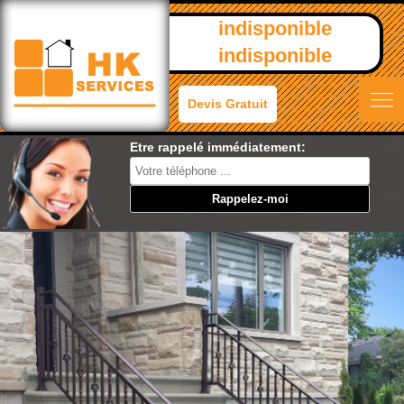
indisponible
indisponible
Devis Gratuit
Etre rappelé immédiatement: