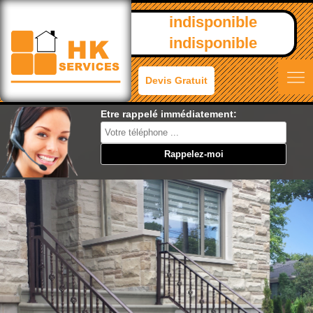
indisponible
indisponible
Devis Gratuit
Etre rappelé immédiatement: