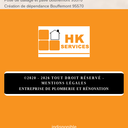
Pose de dallage et pavé Bouffemont 95570
Création de dépendance Bouffemont 95570
©2020 - 2026 TOUT DROIT RÉSERVÉ -
MENTIONS LÉGALES
ENTREPRISE DE PLOMBERIE ET RÉNOVATION
indisponible