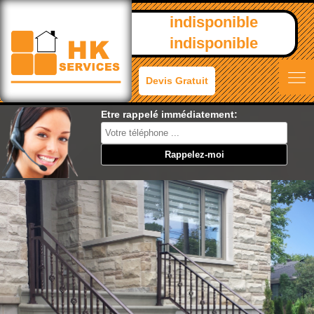
indisponible
indisponible
Devis Gratuit
Etre rappelé immédiatement: