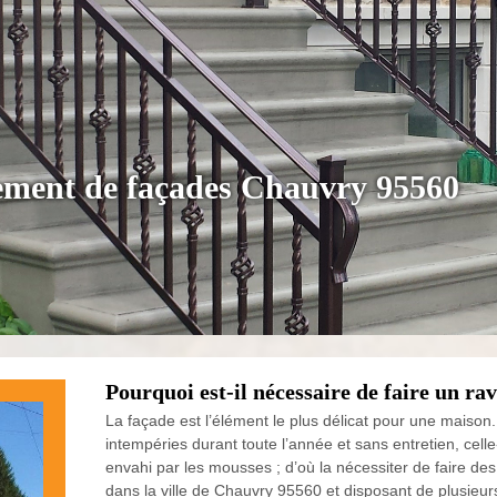
lement de façades Chauvry 95560
Pourquoi est-il nécessaire de faire un ra
La façade est l’élément le plus délicat pour une maison.
intempéries durant toute l’année et sans entretien, celle-
envahi par les mousses ; d’où la nécessiter de faire de
dans la ville de Chauvry 95560 et disposant de plusieu