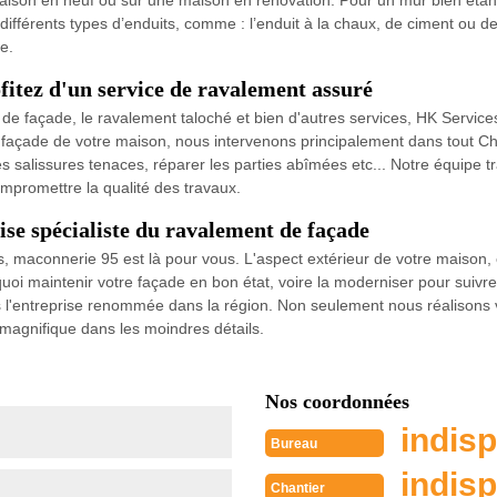
son en neuf ou sur une maison en rénovation. Pour un mur bien étanche
ifférents types d’enduits, comme : l’enduit à la chaux, de ciment ou d
e.
itez d'un service de ravalement assuré
de façade, le ravalement taloché et bien d'autres services, HK Services
a façade de votre maison, nous intervenons principalement dans tout C
es salissures tenaces, réparer les parties abîmées etc... Notre équipe t
mpromettre la qualité des travaux.
se spécialiste du ravalement de façade
maconnerie 95 est là pour vous. L'aspect extérieur de votre maison, en p
oi maintenir votre façade en bon état, voire la moderniser pour suivre 
l'entreprise renommée dans la région. Non seulement nous réalisons v
 magnifique dans les moindres détails.
Nos coordonnées
indisp
Bureau
indisp
Chantier