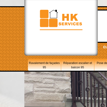
Et
Ravalement de façades
Réparation escalier et
Pose de
95
balcon 95