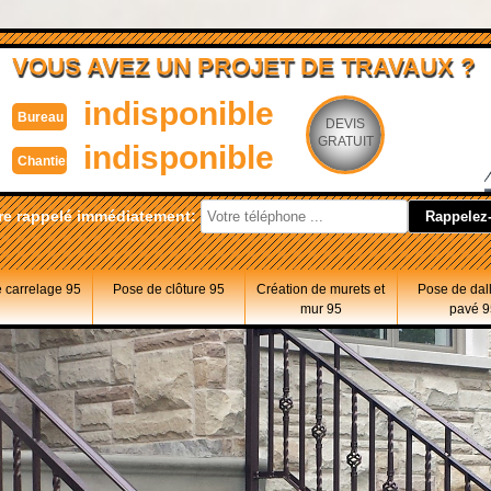
VOUS AVEZ UN PROJET DE TRAVAUX ?
indisponible
Bureau
DEVIS
GRATUIT
indisponible
Chantier
re rappelé immédiatement:
 carrelage 95
Pose de clôture 95
Création de murets et
Pose de dal
mur 95
pavé 9