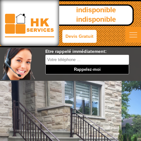
indisponible
indisponible
Devis Gratuit
Etre rappelé immédiatement: