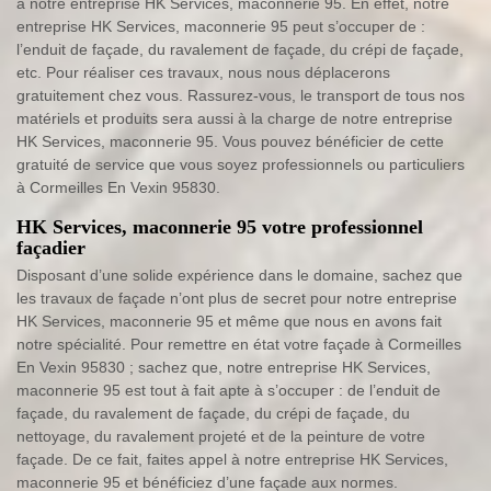
à notre entreprise HK Services, maconnerie 95. En effet, notre
entreprise HK Services, maconnerie 95 peut s’occuper de :
l’enduit de façade, du ravalement de façade, du crépi de façade,
etc. Pour réaliser ces travaux, nous nous déplacerons
gratuitement chez vous. Rassurez-vous, le transport de tous nos
matériels et produits sera aussi à la charge de notre entreprise
HK Services, maconnerie 95. Vous pouvez bénéficier de cette
gratuité de service que vous soyez professionnels ou particuliers
à Cormeilles En Vexin 95830.
HK Services, maconnerie 95 votre professionnel
façadier
Disposant d’une solide expérience dans le domaine, sachez que
les travaux de façade n’ont plus de secret pour notre entreprise
HK Services, maconnerie 95 et même que nous en avons fait
notre spécialité. Pour remettre en état votre façade à Cormeilles
En Vexin 95830 ; sachez que, notre entreprise HK Services,
maconnerie 95 est tout à fait apte à s’occuper : de l’enduit de
façade, du ravalement de façade, du crépi de façade, du
nettoyage, du ravalement projeté et de la peinture de votre
façade. De ce fait, faites appel à notre entreprise HK Services,
maconnerie 95 et bénéficiez d’une façade aux normes.