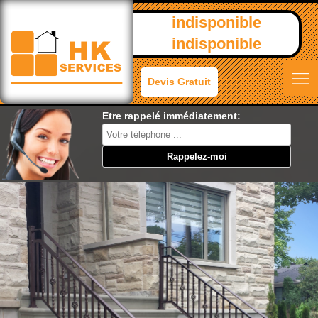
indisponible
indisponible
Devis Gratuit
Etre rappelé immédiatement: