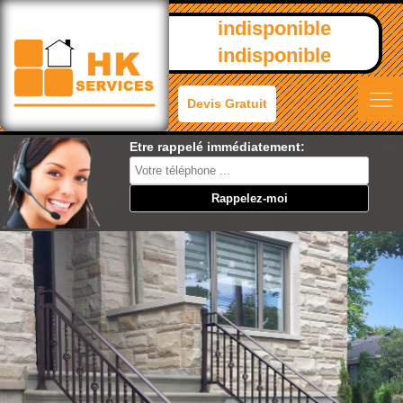
indisponible
indisponible
Devis Gratuit
Etre rappelé immédiatement: