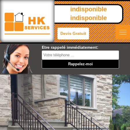
indisponible
indisponible
Devis Gratuit
Etre rappelé immédiatement: